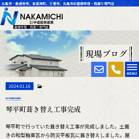
丸亀市・善通寺市、多度津町、三豊市、丸亀市の屋根修理・雨漏り専門店
屋根修理・雨漏り専門店
現場ブログ
MENU
2024.01.16
琴平町葺き替え工事完成
琴平町で行っていた葺き替え工事が完成しました。土葺
きの和型釉薬瓦から防災平板瓦に葺き替えしました。屋