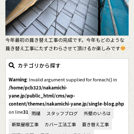
今年最初の葺き替え工事の完成です。今年もどのような
葺き替え工事にたずさわらさせて頂けるか楽しみです
カテゴリから探す
Warning
: Invalid argument supplied for foreach() in
/home/pcb323/nakamichi-
yane.jp/public_html/cms/wp-
content/themes/nakamichi-yane.jp/single-blog.php
on line
31
雨樋
スタッフブログ
外壁のいろは
新築屋根工事
カバー工法工事
葺き替え工事