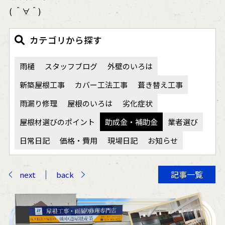
( ＾∀＾)
カテゴリから探す
雨樋
スタッフブログ
外壁のいろは
新築屋根工事
カバー工法工事
葺き替え工事
雨漏り修理
屋根のいろは
劣化症状
屋根材選びのポイント
助成金・補助金
業者選び
日常日記
価格・費用
現場日記
お知らせ
記事一覧
next
back