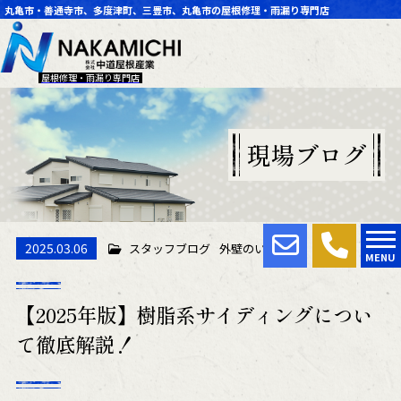
丸亀市・善通寺市、多度津町、三豊市、丸亀市の屋根修理・雨漏り専門店
屋根修理・雨漏り専門店
現場ブログ
2025.03.06
スタッフブログ
外壁のいろは
MENU
【2025年版】樹脂系サイディングについ
て徹底解説！