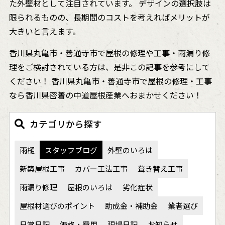
た外壁材として注目されています。 デザインの選択肢は
限られるものの、長期間のコストを考えればメリットが
大きいと言えます。
香川県丸亀市・善通寺市で屋根の修理や工事・雨漏り修
理をご検討されている方は、是非この記事を参考にして
ください！ 香川県丸亀市・善通寺市で屋根の修理・工事
なら香川県密着の中道屋根産業へおまかせください！
カテゴリから探す
雨樋
スタッフブログ
外壁のいろは
新築屋根工事
カバー工法工事
葺き替え工事
雨漏り修理
屋根のいろは
劣化症状
屋根材選びのポイント
助成金・補助金
業者選び
日常日記
価格・費用
現場日記
お知らせ