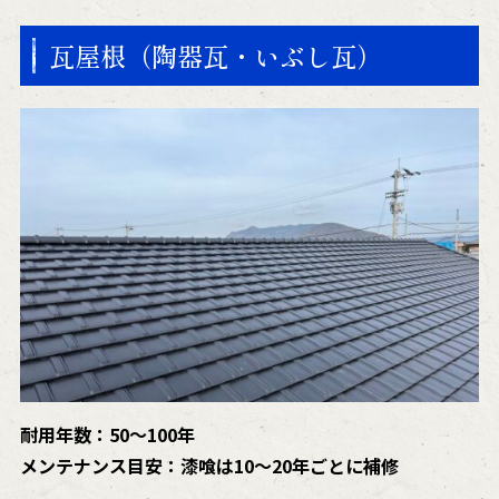
瓦屋根（陶器瓦・いぶし瓦）
耐用年数：50〜100年
メンテナンス目安：漆喰は10〜20年ごとに補修