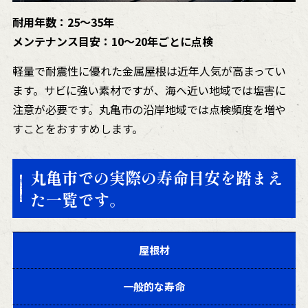
耐用年数：25〜35年
メンテナンス目安：10〜20年ごとに点検
軽量で耐震性に優れた金属屋根は近年人気が高まってい
ます。サビに強い素材ですが、海へ近い地域では塩害に
注意が必要です。丸亀市の沿岸地域では点検頻度を増や
すことをおすすめします。
丸亀市での実際の寿命目安を踏まえ
た一覧です
。
屋根材
一般的な寿命