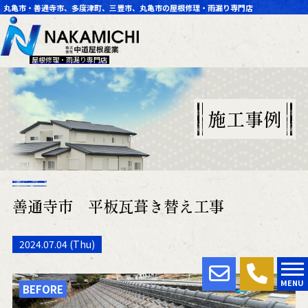
丸亀市・善通寺市、多度津町、三豊市、丸亀市の屋根修理・雨漏り専門店
屋根修理・雨漏り専門店
施工事例
善通寺市 平板瓦葺き替え工事
2024.07.04 (Thu)
MENU
BEFORE