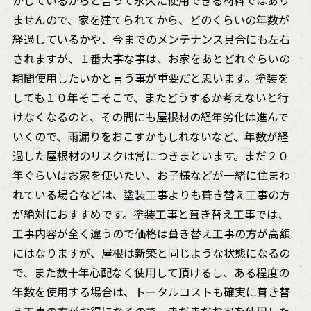
かしているからと言って永久に使用できる材料ではあり
ませんので、家を建てられてから、どのくらいの年数が
経過しているかや、今までのメンテナンス具合にも左右
されますが、１番大事な事は、お家をあとどれぐらいの
期間使用したいかと言う事が重要だと思います。塗装を
しても１０年そこそこで、またどうするか考えないと行
けなくなるのと、その間にも屋根材の経年劣化は進んで
いくので、雨漏りをおこすかもしれないなど、年数が経
過した屋根材のリスクは常につきまといます。まだ２０
年ぐらいはお家を使いたい、お子様などが一緒に住まわ
れている場合などは、塗装工事よりも葺き替え工事の方
が絶対におすすめです。塗装工事と葺き替え工事では、
工事内容が全く違うので価格は葺き替え工事の方が高額
にはなりますが、屋根は新築と同じような状態になるの
で、また数十年心配なく使用して頂けるし、ある程度の
年数を使用する場合は、トータルコストも確実に葺き替