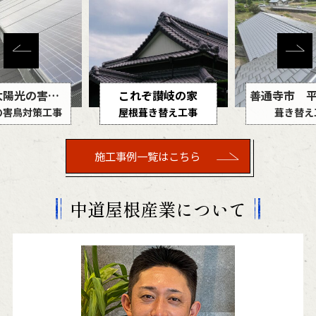
ぞ讃岐の家
善通寺市 平板瓦葺き替え工事
葺き替え工事
葺き替え工事
ポリカ波板の
施工事例一覧はこちら
中道屋根産業について