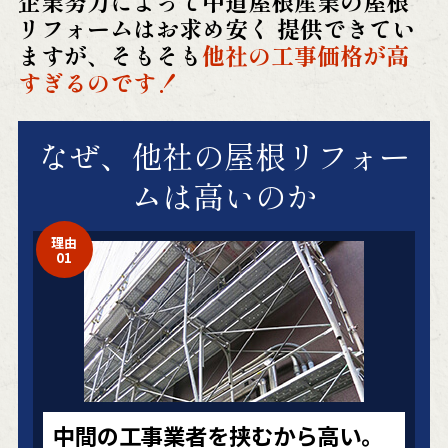
企業努力によって中道屋根産業の屋根
リフォームはお求め安く
提供できてい
ますが、そもそも
他社の工事価格が高
すぎるのです！
なぜ、他社の
屋根リフォー
ム
は高いのか
理由
01
中間の工事業者を挟むから高い。