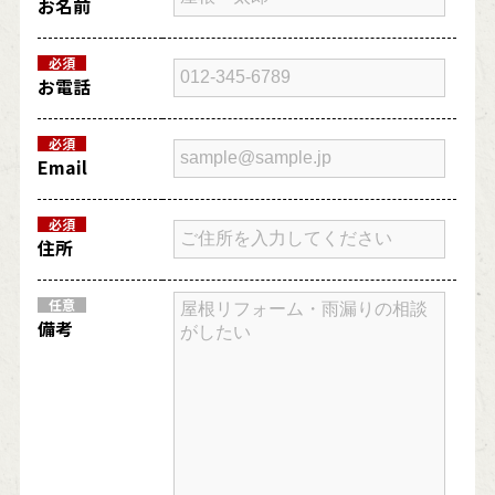
お名前
必須
お電話
必須
Email
必須
住所
任意
備考