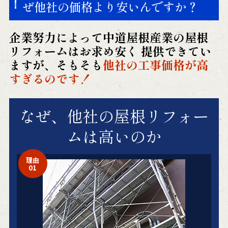
ぜ他社の価格より安いんですか？
企業努力によって中道屋根産業の屋根
リフォームはお求め安く
提供できてい
ますが、そもそも
他社の工事価格が高
すぎるのです！
なぜ、他社の
屋根リフォー
ム
は高いのか
理由
01