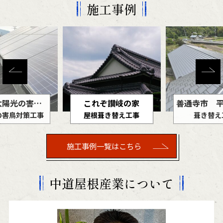
施工事例
琴平町太陽光の害鳥対策工事
これぞ讃岐の家
の害鳥対策工事
屋根葺き替え工事
葺き替え
施工事例一覧はこちら
中道屋根産業について