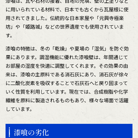
漆喰は、瓦や石材の接着、目地の充填、壁の上塗りなど
に用いられている材料で、日本でも古くから瓦屋根に使
用されてきました。伝統的な日本家屋や「元興寺極楽
坊」や「姫路城」などの世界遺産でも使用されていま
す。
漆喰の特徴は、冬の「乾燥」や夏場の「湿気」を防ぐ効
果にあります。調湿機能に優れた漆喰壁は、年間通じて
お部屋の湿度を快適に調整してくれます。その効果の由
来は、漆喰の主原料である消石灰にあり、消石灰が徐々
に二酸化炭素を吸収することで石灰石へと戻り固まって
いく性質を利用しています。現在では、合成樹脂や化学
繊維を原料に製造されるものもあり、様々な場面で活躍
しています。
漆喰の劣化