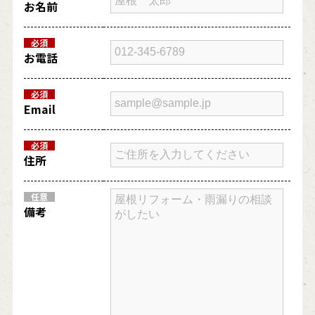
お名前
必須
お電話
必須
Email
必須
住所
任意
備考