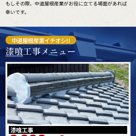
もしその際、中道屋根産業がお役に立てる場面があれば
幸いです。
中道屋根産業イチオシ!!
漆喰
工事メニュー
漆喰工事
(税別)