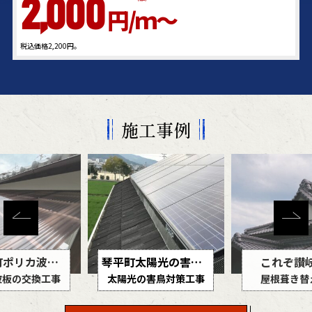
2,000
円/ｍ～
税込価格2,200円。
施工事例
琴平町太陽光の害鳥対策工事
これぞ讃岐の家
の害鳥対策工事
屋根葺き替え工事
葺き替