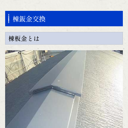
棟鈑金交換
棟板金とは