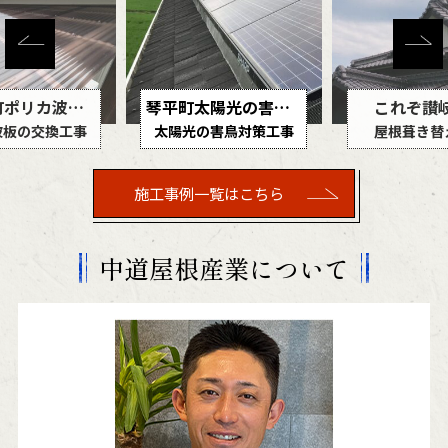
琴平町太陽光の害鳥対策工事
これぞ讃岐の家
の害鳥対策工事
屋根葺き替え工事
葺き替え
施工事例一覧はこちら
中道屋根産業について