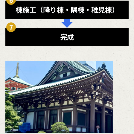
棟施工
（降り棟・隅棟
・稚児棟）
完成