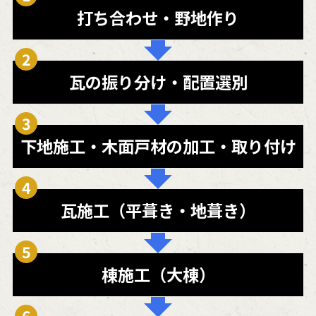
打ち合わせ
・野地作り
瓦の振り分け
・配置選別
下地施工
・木面戸材の加工
・取り付け
瓦施工
（平葺き
・地葺き）
棟施工
（大棟）