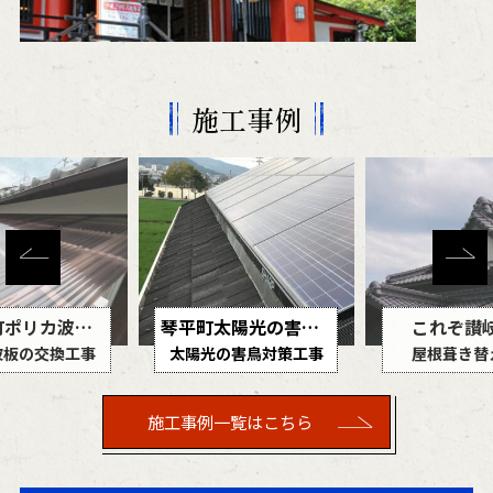
施工事例
多度津町ポリカ波板交換工事
琴平町太陽光の害鳥対策工事
これぞ讃
波板の交換工事
太陽光の害鳥対策工事
屋根葺き替
施工事例一覧はこちら