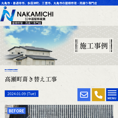
丸亀市・善通寺市、多度津町、三豊市、丸亀市の屋根修理・雨漏り専門店
屋根修理・雨漏り専門店
施工事例
高瀬町葺き替え工事
2024.01.09 (Tue)
MENU
BEFORE